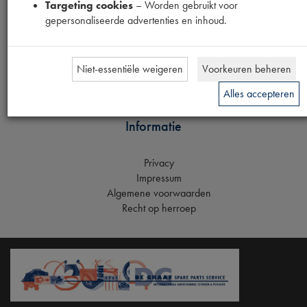
Targeting cookies
– Worden gebruikt voor
Registreren
gepersonaliseerde advertenties en inhoud.
Klantenservice
Niet-essentiële weigeren
Voorkeuren beheren
Verzending
Betaling
Alles accepteren
Garantie
Informatie
Privacy
Impressum
Algemene voorwaarden
Recht op herroep