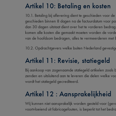
Artikel 10: Betaling en kosten
10.1. Betaling bij aflevering dient te geschieden voor de
geschieden binnen 8 dagen na de factuurdatum voor par
dan 30 dagen uitstaat dient over het te vorderen bedra
komen alle kosten die gemaakt moeten worden de vorderi
van de hoofdsom bedragen, alles te vermeerderen met
10.2. Opdrachtgevers welke buiten Nederland gevestigd z
Artikel 11: Revisie, statiegeld
Bij aankoop van zogenaamde statiegeld artikelen zoals b
zenden en uitsluitend aan te leveren die delen welke voo
wordt het statiegeld gecrediteerd.
Artikel 12 : Aansprakelijkheid
Wij kunnen niet aansprakelijk worden gesteld voor (gevo
voortvloeiend uit fabricagefouten, is beperkt tot het be