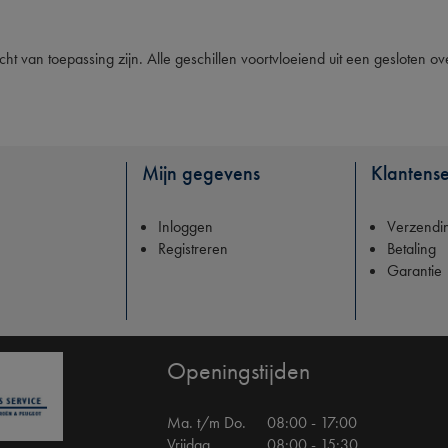
ht van toepassing zijn. Alle geschillen voortvloeiend uit een gesloten 
Mijn gegevens
Klantense
Inloggen
Verzendi
Registreren
Betaling
Garantie
Openingstijden
Ma. t/m Do.
08:00 - 17:00
Vrijdag
08:00 - 15:30