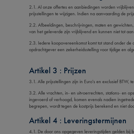
2.1. Al onze offertes en aanbiedingen worden vrijblijv
prijsstellingen te wijzigen. Indien na aanvaarding de p
2.2. Afbeeldingen, beschrijvingen, maten en gewichten, 
van het geleverde zijn vrijblijvend en kunnen niet tot aa
2.3. Iedere koopovereenkomst komt tot stand onder de o
opdrachtgever een zekerheidsstelling voor tijdige en alg
Artikel 3 : Prijzen
3.1. Alle prijsstellingen zijn in Euro's en exclusief BTW, 
3.2. Alle vrachten, in- en uitvoerrechten, stations- en
ingevoerd of verhoogd, komen evenals nadien ingetreden
begrepen, wordt tegen de kostprijs berekend en niet do
Artikel 4 : Leveringstermijnen
4.1. De door ons opgegeven leveringstijden gelden bij b