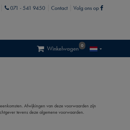
071 - 541 9450
Contact
Volg ons op
Phone
Facebook
0
Winkelwagen
ereenkomsten. Afwijkingen van deze voorwaarden zijn
pdrachtgever tevens deze algemene voorwaarden.