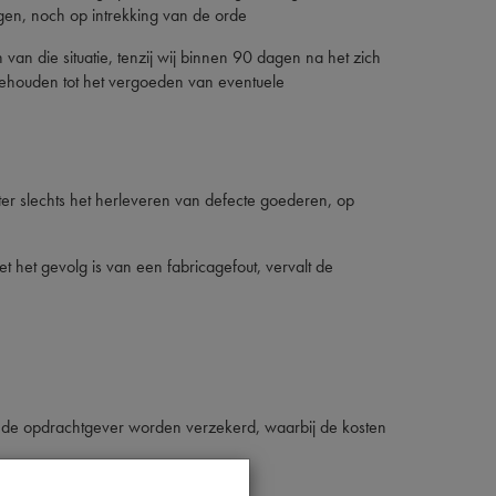
gen, noch op intrekking van de orde
an die situatie, tenzij wij binnen 90 dagen na het zich
et gehouden tot het vergoeden van eventuele
ter slechts het herleveren van defecte goederen, op
het gevolg is van een fabricagefout, vervalt de
n de opdrachtgever worden verzekerd, waarbij de kosten