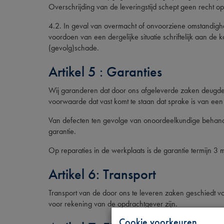
Overschrijding van de leveringstijd schept geen recht 
4.2. In geval van overmacht of onvoorziene omstandighed
voordoen van een dergelijke situatie schriftelijk aan de 
(gevolg)schade.
Artikel 5 : Garanties
Wij garanderen dat door ons afgeleverde zaken deugdeli
voorwaarde dat vast komt te staan dat sprake is van een 
Van defecten ten gevolge van onoordeelkundige behandel
garantie.
Op reparaties in de werkplaats is de garantie termijn 3
Artikel 6: Transport
Transport van de door ons te leveren zaken geschiedt 
voor rekening van de opdrachtgever zijn.
Cookie voorkeuren