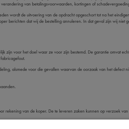
op verandering van betalingsvoorwaarden, kortingen of schadevergoedin
en wordt de uitvoering van de opdracht opgeschort tot na het eindigen v
koper berichten dat wij de bestelling annuleren. In dat geval zijn wij ni
jk zijn voor het doel waar ze voor zijn bestemd. De garantie omvat ech
fabricagefout.
ing, alsmede voor die gevallen waarvan de oorzaak van het defect niet 
 maanden.
voor rekening van de koper. De te leveren zaken kunnen op verzoek va