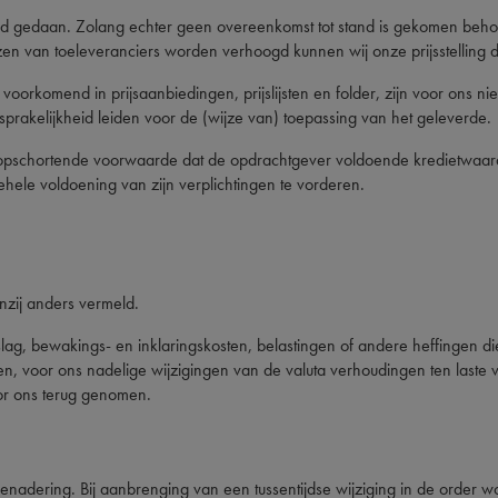
end gedaan. Zolang echter geen overeenkomst tot stand is gekomen beho
rijzen van toeleveranciers worden verhoogd kunnen wij onze prijsstellin
voorkomend in prijsaanbiedingen, prijslijsten en folder, zijn voor ons n
nsprakelijkheid leiden voor de (wijze van) toepassing van het geleverde.
pschortende voorwaarde dat de opdrachtgever voldoende kredietwaardig b
ehele voldoening van zijn verplichtingen te vorderen.
tenzij anders vermeld.
 opslag, bewakings- en inklaringskosten, belastingen of andere heffingen
, voor ons nadelige wijzigingen van de valuta verhoudingen ten laste va
or ons terug genomen.
enadering. Bij aanbrenging van een tussentijdse wijziging in de order wo