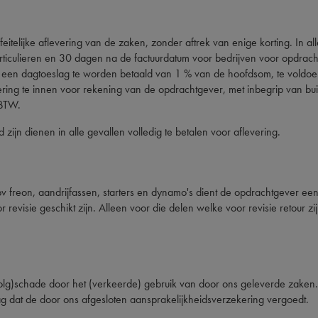
 feitelijke aflevering van de zaken, zonder aftrek van enige korting. In
ticulieren en 30 dagen na de factuurdatum voor bedrijven voor opdrac
g een dagtoeslag te worden betaald van 1 % van de hoofdsom, te voldoen
ng te innen voor rekening van de opdrachtgever, met inbegrip van buit
 BTW.
ijn dienen in alle gevallen volledig te betalen voor aflevering.
v freon, aandrijfassen, starters en dynamo's dient de opdrachtgever ee
r revisie geschikt zijn. Alleen voor die delen welke voor revisie retour 
lg)schade door het (verkeerde) gebruik van door ons geleverde zaken. En
drag dat de door ons afgesloten aansprakelijkheidsverzekering vergoedt.