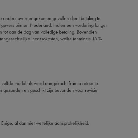
 alle anders overeengekomen gevallen dient betaling te
htgevers binnen Nederland. Indien een vordering langer
 tot aan de dag van volledige betaling. Bovendien
engerechtelijke incassokosten, welke tenminste 15 %
n zelfde model als werd aangekocht franco retour te
zijn gezonden en geschikt zijn bevonden voor revisie
ige, al dan niet wettelijke aansprakelijkheid,