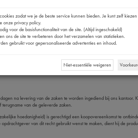
ud
 totdat de op de levering van die zaken betrekking hebbende nota's zijn
okies zodat we je de beste service kunnen bieden. Je kunt zelf kiezen 
e onze privacy policy.
dig voor de basisfunctionaliteit van de site. (Altijd ingeschakeld)
vorderingen
n ons de site te verbeteren door het verzamelen van statistieken.
den gebruikt voor gepersonaliseerde advertenties en inhoud.
f faillissement jegens of van de opdrachtgever zijn alle vorderingen di
Niet-essentiële weigeren
Voorkeur
ers.
dagen na levering van de zaken te worden ingediend bij ons kantoor. K
of terugname van de geleverde zaken.
n zakelijke hoedanigheid) is gerechtigd een koopovereenkomst te ontbin
drachtgever van dit recht gebruikt wenst te maken, dient hij de producte