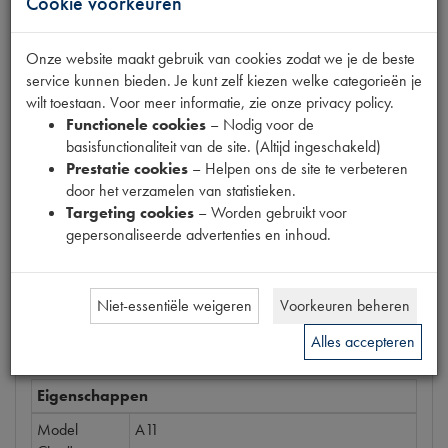
Cookie voorkeuren
Fabrikant
EYQUEM
Onze website maakt gebruik van cookies zodat we je de beste
Productnummer
service kunnen bieden. Je kunt zelf kiezen welke categorieën je
1420193
wilt toestaan. Voor meer informatie, zie onze privacy policy.
Functionele cookies
– Nodig voor de
Prijs
basisfunctionaliteit van de site. (Altijd ingeschakeld)
€
2
,
95
Prestatie cookies
– Helpen ons de site te verbeteren
(
€
2
,
44
excl. btw
)
door het verzamelen van statistieken.
Targeting cookies
– Worden gebruikt voor
Bestel
gepersonaliseerde advertenties en inhoud.
Niet-essentiële weigeren
Voorkeuren beheren
Specificaties
Omschrijving
Alles accepteren
Eigenschappen
Model
A11