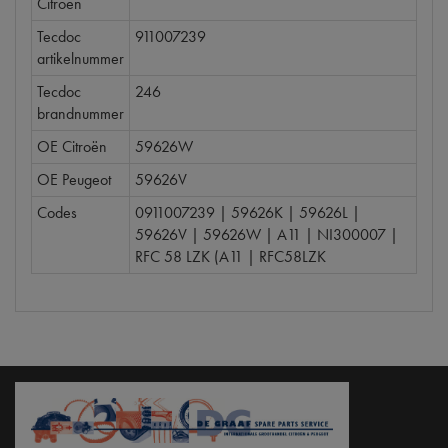
Citroën
Tecdoc
911007239
artikelnummer
Tecdoc
246
brandnummer
OE Citroën
59626W
OE Peugeot
59626V
Codes
0911007239 | 59626K | 59626L |
59626V | 59626W | A11 | NI300007 |
RFC 58 LZK (A11 | RFC58LZK