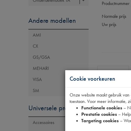
Onderdelenboek TA
Productnummer
Normale prijs
Andere modellen
Uw prijs
AMI
CX
GS/GSA
MEHARI
Specificaties
Cookie voorkeuren
VISA
SM
Eigenschap
Onze website maakt gebruik van co
toestaan. Voor meer informatie, zi
Artikelcode JF
Universele producten
Functionele cookies
– No
Tecdoc brand
Prestatie cookies
– Helpe
Targeting cookies
– Wor
Accessoires
Model Citroën