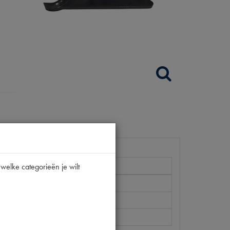
welke categorieën je wilt
002.304-T
A
11CV