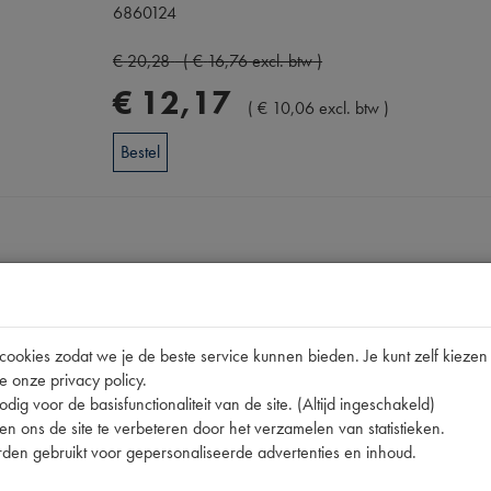
6860124
€
20
,
28
(
€
16
,
76
excl. btw
)
€
12
,
17
(
€
10
,
06
excl. btw
)
Bestel
Omschrijving
pen
okies zodat we je de beste service kunnen bieden. Je kunt zelf kiezen 
e onze privacy policy.
dig voor de basisfunctionaliteit van de site. (Altijd ingeschakeld)
nummer
n ons de site te verbeteren door het verzamelen van statistieken.
den gebruikt voor gepersonaliseerde advertenties en inhoud.