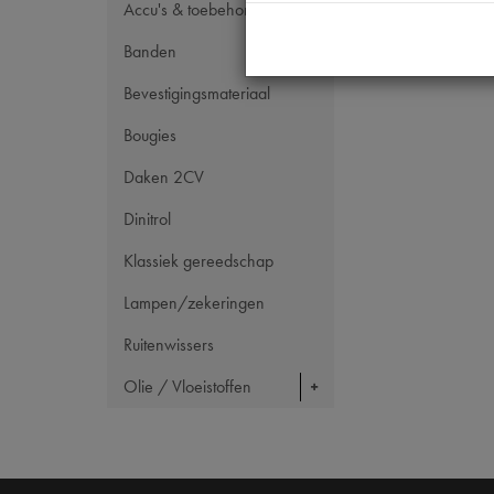
Accu's & toebehoren
Banden
Bevestigingsmateriaal
Bougies
Daken 2CV
Dinitrol
Klassiek gereedschap
Lampen/zekeringen
Ruitenwissers
Olie / Vloeistoffen