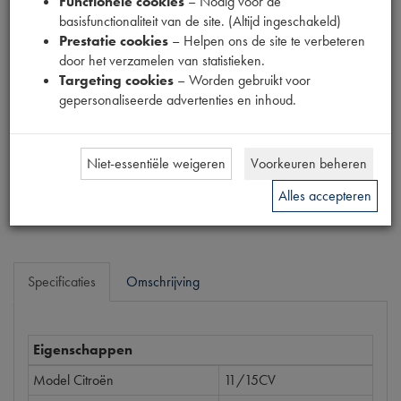
Functionele cookies
– Nodig voor de
9007
basisfunctionaliteit van de site. (Altijd ingeschakeld)
Prestatie cookies
– Helpen ons de site te verbeteren
Productnummer
door het verzamelen van statistieken.
6910040
Targeting cookies
– Worden gebruikt voor
gepersonaliseerde advertenties en inhoud.
Prijs
€
19
,
66
(
€
16
,
25
excl. btw
)
Niet-essentiële weigeren
Voorkeuren beheren
Bestel
Alles accepteren
Specificaties
Omschrijving
Eigenschappen
Model Citroën
11/15CV