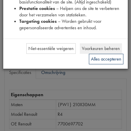
basisfunctionaliteit van de site. (Altijd ingeschakeld)
2890041
Prestatie cookies
– Helpen ons de site te verbeteren
door het verzamelen van statistieken.
Prijs
Targeting cookies
– Worden gebruikt voor
€
45
,
79
gepersonaliseerde advertenties en inhoud.
(
€
37
,
84
excl. btw
)
Bestel
Niet-essentiële weigeren
Voorkeuren beheren
Alles accepteren
Specificaties
Omschrijving
Eigenschappen
Maten
{PW1} 210X30MM
Model Renault
R4
OE Renault
7700697702