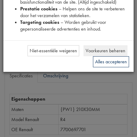
basisfunctionaliteit van de site. (Altijd ingeschakeld)
2890040
Prestatie cookies
– Helpen ons de site te verbeteren
door het verzamelen van statistieken.
Prijs
Targeting cookies
– Worden gebruikt voor
€
45
,
79
gepersonaliseerde advertenties en inhoud.
(
€
37
,
84
excl. btw
)
Bestel
Niet-essentiële weigeren
Voorkeuren beheren
Alles accepteren
Specificaties
Omschrijving
Eigenschappen
Maten
{PW1} 210X30MM
Model Renault
R4
OE Renault
7700697701