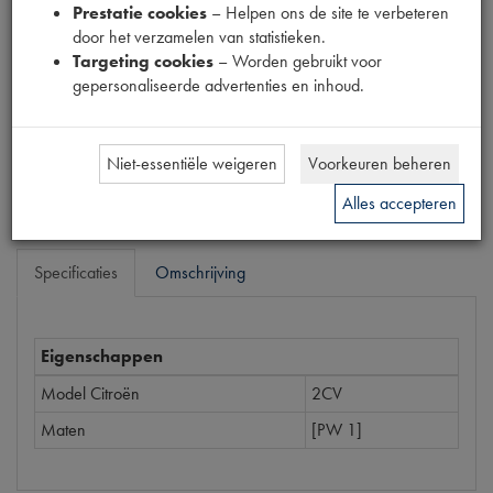
Prestatie cookies
– Helpen ons de site te verbeteren
1890077
door het verzamelen van statistieken.
Targeting cookies
– Worden gebruikt voor
Prijs
gepersonaliseerde advertenties en inhoud.
€
16
,
46
(
€
13
,
60
excl. btw
)
Bestel
Niet-essentiële weigeren
Voorkeuren beheren
Alles accepteren
Specificaties
Omschrijving
Eigenschappen
Model Citroën
2CV
Maten
[PW 1]