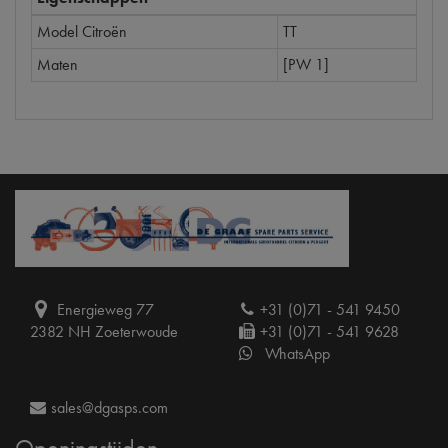
Model Citroën
TT
Maten
[PW 1]
Energieweg 77
+31 (0)71 - 541 9450
2382 NH Zoeterwoude
+31 (0)71 - 541 9628
WhatsApp
sales@dgasps.com
Openingstijden