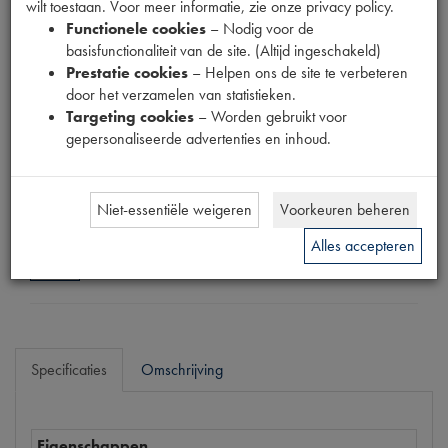
wilt toestaan. Voor meer informatie, zie onze privacy policy.
Fabrikant
Functionele cookies
– Nodig voor de
OUTLET
basisfunctionaliteit van de site. (Altijd ingeschakeld)
Productnummer
Prestatie cookies
– Helpen ons de site te verbeteren
1890076
door het verzamelen van statistieken.
Targeting cookies
– Worden gebruikt voor
Normale prijs
gepersonaliseerde advertenties en inhoud.
€
3
,
59
(
€
2
,
97
excl. btw
)
Uw prijs
Niet-essentiële weigeren
Voorkeuren beheren
€
2
,
15
(
€
1
,
78
excl. btw
)
Alles accepteren
Bestel
Specificaties
Omschrijving
Eigenschappen