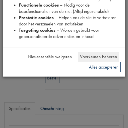
Functionele cookies
– Nodig voor de
BORGMOER
basisfunctionaliteit van de site. (Altijd ingeschakeld)
Prestatie cookies
– Helpen ons de site te verbeteren
M7 KOPER
door het verzamelen van statistieken.
Targeting cookies
– Worden gebruikt voor
gepersonaliseerde advertenties en inhoud.
Productnummer
1540032
Prijs
Niet-essentiële weigeren
Voorkeuren beheren
€
1
,
31
(
€
1
,
08
excl. btw
)
Alles accepteren
Bestel
Specificaties
Omschrijving