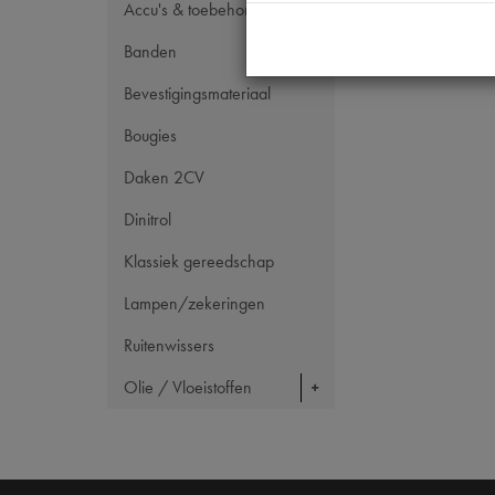
Accu's & toebehoren
Banden
Bevestigingsmateriaal
Bougies
Daken 2CV
Dinitrol
Klassiek gereedschap
Lampen/zekeringen
Ruitenwissers
Olie / Vloeistoffen