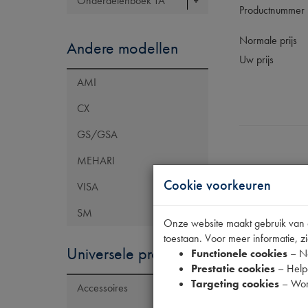
Onderdelenboek TA
Productnummer
Normale prijs
Andere modellen
Uw prijs
AMI
CX
GS/GSA
MEHARI
Cookie voorkeuren
VISA
Specificaties
SM
Onze website maakt gebruik van co
toestaan. Voor meer informatie, zi
Universele producten
Functionele cookies
– No
Eigenschap
Prestatie cookies
– Helpe
Model Citroën
Targeting cookies
– Wor
Accessoires
OE Citroën