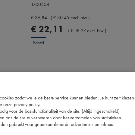
1700408
€
36
,
84
(
€
30
,
45
excl. btw
)
€
22
,
11
(
€
18
,
27
excl. btw
)
Bestel
Omschrijving
okies zodat we je de beste service kunnen bieden. Je kunt zelf kiezen 
e onze privacy policy.
dig voor de basisfunctionaliteit van de site. (Altijd ingeschakeld)
pen
n ons de site te verbeteren door het verzamelen van statistieken.
2CV 425C
den gebruikt voor gepersonaliseerde advertenties en inhoud.
AZ8523