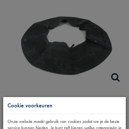
BINNENBAND
Cookie voorkeuren
195/80R16
Onze website maakt gebruik van cookies zodat we je de beste
205/80R16
service kunnen bieden. Je kunt zelf kiezen welke categorieën je