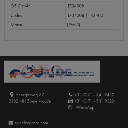
OE Citroën
170400B
Codes
170400B | 17X400
Maten
[PW 5]
Energieweg 77
+31 (0)71 - 541 9450
2382 NH Zoeterwoude
+31 (0)71 - 541 9628
WhatsApp
sales@dgasps.com