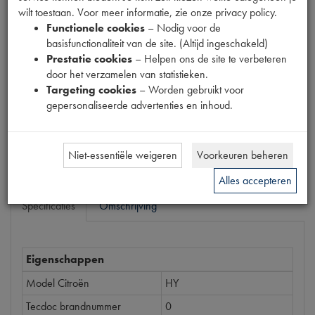
wilt toestaan. Voor meer informatie, zie onze privacy policy.
Functionele cookies
– Nodig voor de
Productnummer
basisfunctionaliteit van de site. (Altijd ingeschakeld)
1938071
Prestatie cookies
– Helpen ons de site te verbeteren
door het verzamelen van statistieken.
Prijs
Targeting cookies
– Worden gebruikt voor
€
47
,
25
(
€
39
,
05
excl. btw
)
gepersonaliseerde advertenties en inhoud.
Bestel
Niet-essentiële weigeren
Voorkeuren beheren
Alles accepteren
Specificaties
Omschrijving
Eigenschappen
Model Citroën
HY
Tecdoc brandnummer
0