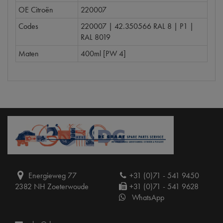
OE Citroën
220007
Codes
220007 | 42.350566 RAL 8 | P1 |
RAL 8019
Maten
400ml [PW 4]
Energieweg 77
+31 (0)71 - 541 9450
2382 NH Zoeterwoude
+31 (0)71 - 541 9628
WhatsApp