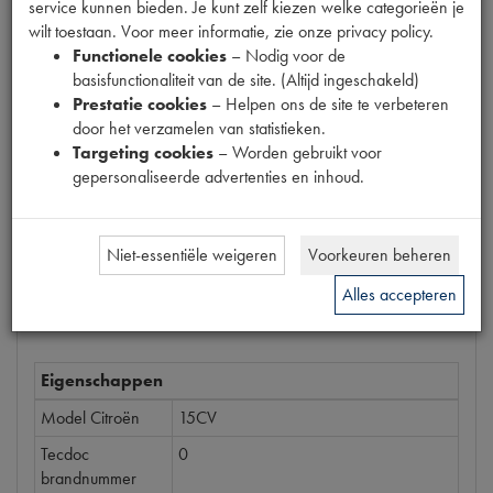
service kunnen bieden. Je kunt zelf kiezen welke categorieën je
Productnummer
wilt toestaan. Voor meer informatie, zie onze privacy policy.
6910053
Functionele cookies
– Nodig voor de
basisfunctionaliteit van de site. (Altijd ingeschakeld)
Prijs
Prestatie cookies
– Helpen ons de site te verbeteren
€
14
,
33
door het verzamelen van statistieken.
(
€
11
,
84
excl. btw
)
Targeting cookies
– Worden gebruikt voor
gepersonaliseerde advertenties en inhoud.
Bestel
Niet-essentiële weigeren
Voorkeuren beheren
Alles accepteren
Specificaties
Omschrijving
Eigenschappen
Model Citroën
15CV
Tecdoc
0
brandnummer