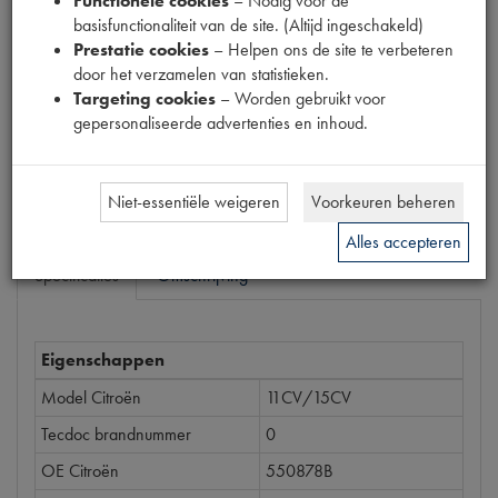
Functionele cookies
– Nodig voor de
6910010
basisfunctionaliteit van de site. (Altijd ingeschakeld)
Prestatie cookies
– Helpen ons de site te verbeteren
Prijs
door het verzamelen van statistieken.
€
159
,
42
Targeting cookies
– Worden gebruikt voor
(
€
131
,
75
excl. btw
)
gepersonaliseerde advertenties en inhoud.
Bestel
Niet-essentiële weigeren
Voorkeuren beheren
Alles accepteren
Specificaties
Omschrijving
Eigenschappen
Model Citroën
11CV/15CV
Tecdoc brandnummer
0
OE Citroën
550878B