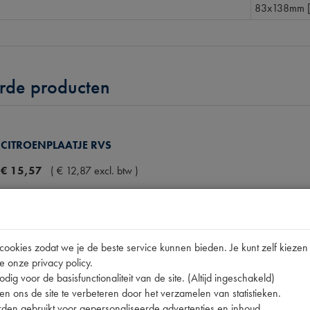
83x138mm 
rde producten
CITROENPLAATJE RVS
€
15
,
57
(
€
12
,
87
excl. btw
)
okies zodat we je de beste service kunnen bieden. Je kunt zelf kiezen 
e onze privacy policy.
EMBLEEM ACHTERSCHERM RVS
dig voor de basisfunctionaliteit van de site. (Altijd ingeschakeld)
€
14
,
57
(
€
12
,
04
excl. btw
)
n ons de site te verbeteren door het verzamelen van statistieken.
den gebruikt voor gepersonaliseerde advertenties en inhoud.