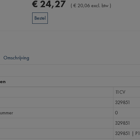
€
24
,
27
(
€
20
,
06
excl. btw
)
Bestel
Omschrijving
pen
11CV
329851
nummer
0
329851
329851 | P