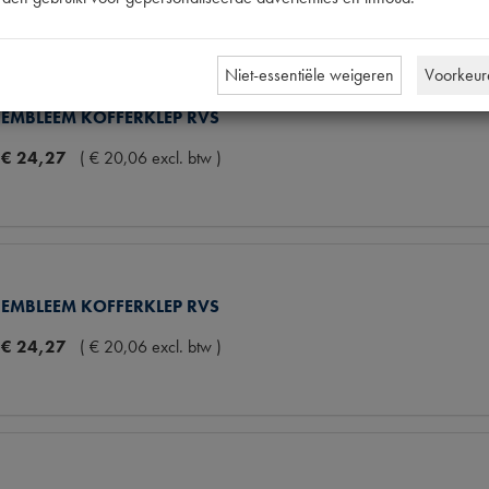
Niet-essentiële weigeren
Voorkeur
EMBLEEM KOFFERKLEP RVS
€
24
,
27
(
€
20
,
06
excl. btw
)
EMBLEEM KOFFERKLEP RVS
€
24
,
27
(
€
20
,
06
excl. btw
)