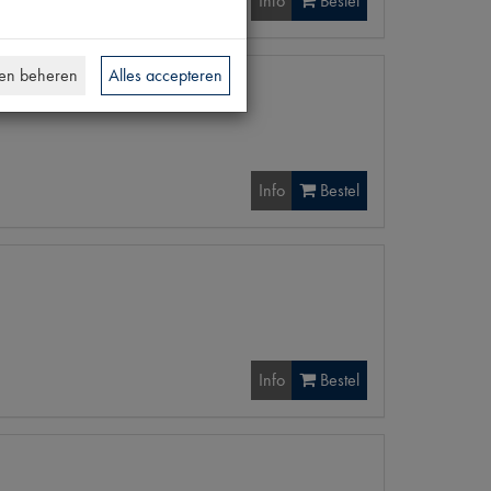
Info
Bestel
en beheren
Alles accepteren
Info
Bestel
Info
Bestel