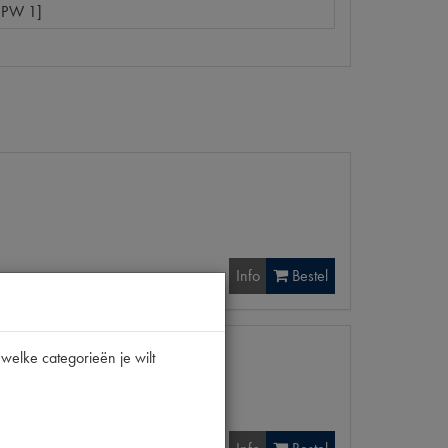
[PW 1]
Info
Bestel
welke categorieën je wilt