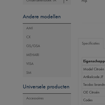
Onderdelenboek TA
Prijs
Andere modellen
AMI
CX
Specificaties
GS/GSA
MEHARI
Eigenschap
VISA
Model Citroën
SM
Artikelcode JF
Tecdoc brand
Universele producten
OE Citroën
Accessoires
Codes