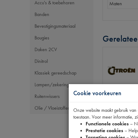
Accu's & toebehoren
Maten
Banden
Bevestigingsmateriaal
Gerelatee
Bougies
Daken 2CV
Dinitrol
Klassiek gereedschap
Lampen/zekeringen
Cookie voorkeuren
Ruitenwissers
Olie / Vloeistoffen
Onze website maakt gebruik van co
toestaan. Voor meer informatie, zi
Functionele cookies
– No
Prestatie cookies
– Helpe
Targeting cookies
– Wor