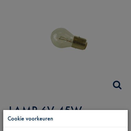
LAMP 6V 45W
Cookie voorkeuren
SCHIJNWERPER