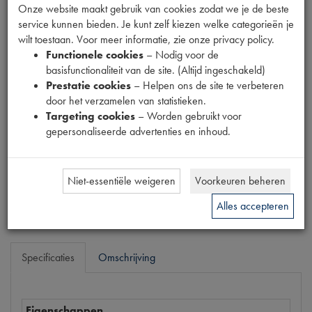
Onze website maakt gebruik van cookies zodat we je de beste
Fabrikant
service kunnen bieden. Je kunt zelf kiezen welke categorieën je
OUTLET
wilt toestaan. Voor meer informatie, zie onze privacy policy.
Productnummer
Functionele cookies
– Nodig voor de
6880097
basisfunctionaliteit van de site. (Altijd ingeschakeld)
Prestatie cookies
– Helpen ons de site te verbeteren
Normale prijs
door het verzamelen van statistieken.
€
6
,
76
(
€
5
,
59
excl. btw
)
Targeting cookies
– Worden gebruikt voor
Uw prijs
gepersonaliseerde advertenties en inhoud.
€
4
,
05
(
€
3
,
35
excl. btw
)
Niet-essentiële weigeren
Voorkeuren beheren
Bestel
Alles accepteren
Specificaties
Omschrijving
Eigenschappen