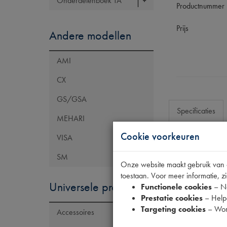
Onderdelenboek TA
Productnummer
Prijs
Andere modellen
AMI
CX
GS/GSA
Specificaties
MEHARI
Cookie voorkeuren
VISA
Eigenschap
SM
Onze website maakt gebruik van co
Model Citroën
toestaan. Voor meer informatie, zi
Artikelcode JF
Universele producten
Functionele cookies
– No
Prestatie cookies
– Helpe
Tecdoc brand
Targeting cookies
– Wor
Accessoires
OE Citroën