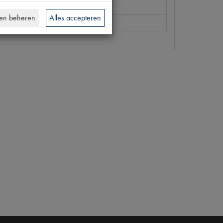
 P44
en beheren
Alles accepteren