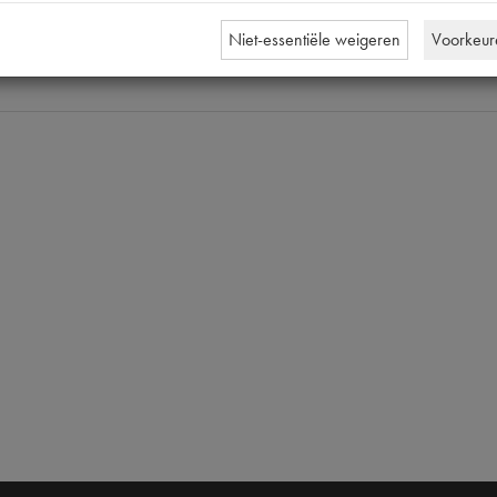
1852-T | C.11.79.09 |
Niet-essentiële weigeren
Voorkeur
[PW 1]