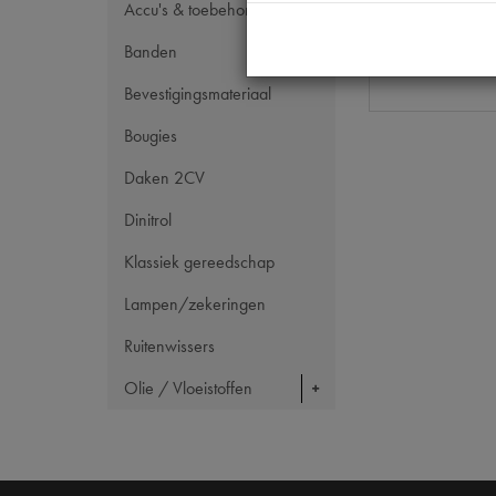
Accu's & toebehoren
Codes
Maten
Banden
Bevestigingsmateriaal
Bougies
Daken 2CV
Dinitrol
Klassiek gereedschap
Lampen/zekeringen
Ruitenwissers
Olie / Vloeistoffen