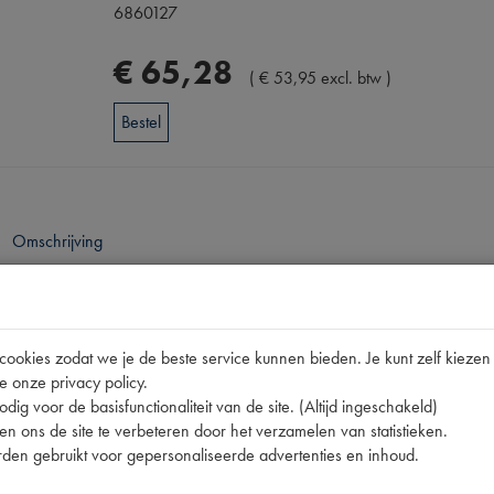
6860127
€
65
,
28
(
€
53
,
95
excl. btw
)
Bestel
Omschrijving
pen
okies zodat we je de beste service kunnen bieden. Je kunt zelf kiezen 
11CV
e onze privacy policy.
001.852-T
dig voor de basisfunctionaliteit van de site. (Altijd ingeschakeld)
n ons de site te verbeteren door het verzamelen van statistieken.
nummer
0
den gebruikt voor gepersonaliseerde advertenties en inhoud.
1852-T