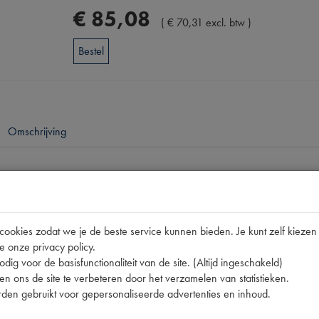
€
85
,
08
(
€
70
,
31
excl. btw
)
Bestel
Omschrijving
pen
11CV
okies zodat we je de beste service kunnen bieden. Je kunt zelf kiezen 
001.850-T
e onze privacy policy.
nummer
0
dig voor de basisfunctionaliteit van de site. (Altijd ingeschakeld)
n ons de site te verbeteren door het verzamelen van statistieken.
1850-T
den gebruikt voor gepersonaliseerde advertenties en inhoud.
1850-T | C.11.79.01 |