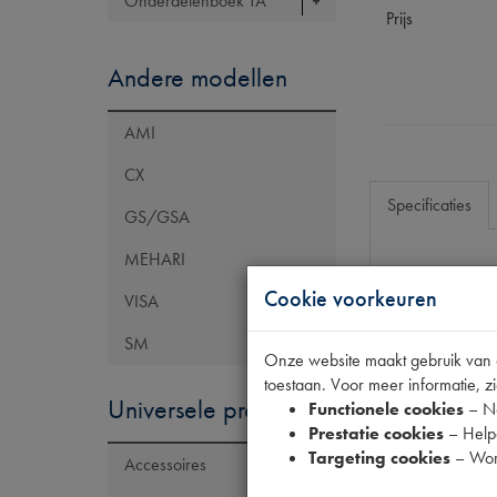
Onderdelenboek TA
Prijs
Andere modellen
AMI
CX
Specificaties
GS/GSA
MEHARI
Eigenschap
Cookie voorkeuren
VISA
Model Citroën
SM
Onze website maakt gebruik van co
Artikelcode JF
toestaan. Voor meer informatie, zi
Tecdoc brand
Universele producten
Functionele cookies
– No
Prestatie cookies
– Helpe
OE Citroën
Targeting cookies
– Wor
Accessoires
Codes