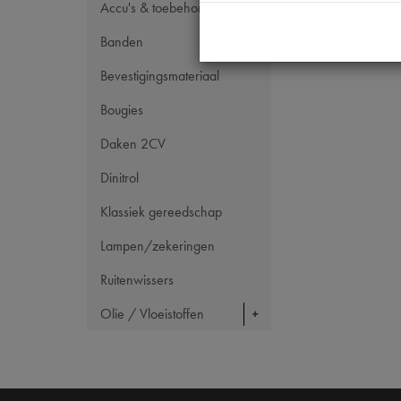
Accu's & toebehoren
Maten
Banden
Bevestigingsmateriaal
Bougies
Daken 2CV
Dinitrol
Klassiek gereedschap
Lampen/zekeringen
Ruitenwissers
Olie / Vloeistoffen