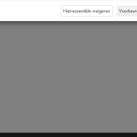
O 54x70mm [PW 1]
Niet-essentiële weigeren
Voorkeur