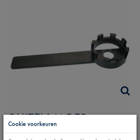
BUITEN MOER
Cookie voorkeuren
SLEUTEL VOORWIEL