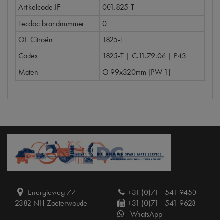
Artikelcode JF
001.825-T
Tecdoc brandnummer
0
OE Citroën
1825-T
Codes
1825-T | C.11.79.06 | P43
Maten
O 99x320mm [PW 1]
Energieweg 77
+31 (0)71 - 541 9450
2382 NH Zoeterwoude
+31 (0)71 - 541 9628
WhatsApp