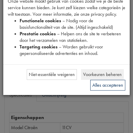
Onze website maakt gebruik van cookies zodat we je de beste
Fabrikant
service kunnen bieden. Je kunt zelf kiezen welke categorieën je
wilt toestaan. Voor meer informatie, zie onze privacy policy.
Functionele cookies
– Nodig voor de
Productnummer
basisfunctionaliteit van de site. (Altijd ingeschakeld)
6860119
Prestatie cookies
– Helpen ons de site te verbeteren
door het verzamelen van statistieken.
Prijs
Targeting cookies
– Worden gebruikt voor
€
72
,
50
(
€
59
,
92
excl. btw
)
gepersonaliseerde advertenties en inhoud.
Bestel
Niet-essentiële weigeren
Voorkeuren beheren
Alles accepteren
Specificaties
Omschrijving
Eigenschappen
Model Citroën
11CV