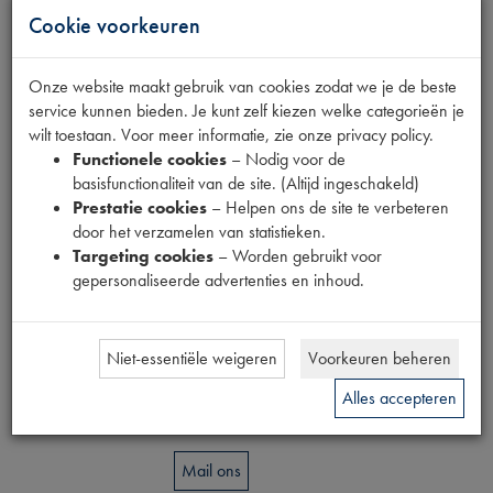
Cookie voorkeuren
DOP VOOR T
SLEUTEL 1676-
Onze website maakt gebruik van cookies zodat we je de beste
service kunnen bieden. Je kunt zelf kiezen welke categorieën je
T
wilt toestaan. Voor meer informatie, zie onze privacy policy.
Functionele cookies
– Nodig voor de
basisfunctionaliteit van de site. (Altijd ingeschakeld)
Fabrikant
Prestatie cookies
– Helpen ons de site te verbeteren
door het verzamelen van statistieken.
Productnummer
Targeting cookies
– Worden gebruikt voor
6860106
gepersonaliseerde advertenties en inhoud.
Prijs
€
19
,
20
Niet-essentiële weigeren
Voorkeuren beheren
(
€
15
,
87
excl. btw
)
Dit product kan op dit moment niet besteld
Alles accepteren
worden
Mail ons