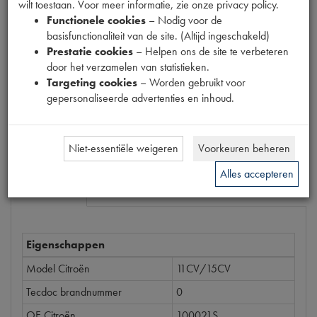
wilt toestaan. Voor meer informatie, zie onze privacy policy.
Productnummer
Functionele cookies
– Nodig voor de
6540023
basisfunctionaliteit van de site. (Altijd ingeschakeld)
Prestatie cookies
– Helpen ons de site te verbeteren
Prijs
door het verzamelen van statistieken.
€
0
,
27
Targeting cookies
– Worden gebruikt voor
(
€
0
,
22
excl. btw
)
gepersonaliseerde advertenties en inhoud.
Bestel
Niet-essentiële weigeren
Voorkeuren beheren
Alles accepteren
Specificaties
Omschrijving
Eigenschappen
Model Citroën
11CV/15CV
Tecdoc brandnummer
0
OE Citroën
100021S