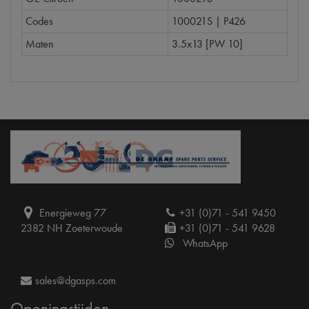
Codes
100021S | P426
Maten
3.5x13 [PW 10]
Energieweg 77
+31 (0)71 - 541 9450
2382 NH Zoeterwoude
+31 (0)71 - 541 9628
WhatsApp
sales@dgasps.com
Openingstijden