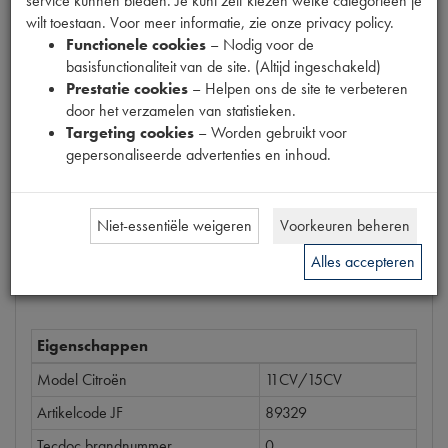
service kunnen bieden. Je kunt zelf kiezen welke categorieën je
Productnummer
wilt toestaan. Voor meer informatie, zie onze privacy policy.
6080001
Functionele cookies
– Nodig voor de
basisfunctionaliteit van de site. (Altijd ingeschakeld)
Prijs
Prestatie cookies
– Helpen ons de site te verbeteren
€
2
,
65
door het verzamelen van statistieken.
(
€
2
,
19
excl. btw
)
Targeting cookies
– Worden gebruikt voor
gepersonaliseerde advertenties en inhoud.
Bestel
Niet-essentiële weigeren
Voorkeuren beheren
Alles accepteren
Specificaties
Omschrijving
Eigenschappen
Model Citroën
11CV/15CV
Artikelcode JF
89329
Tecdoc brandnummer
0