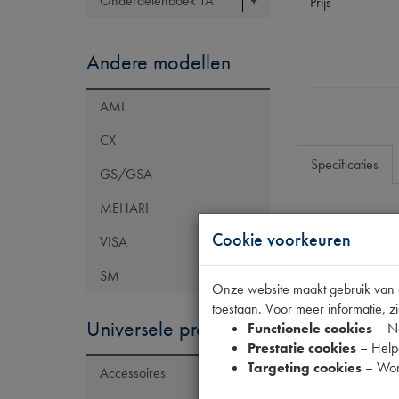
Onderdelenboek TA
Prijs
Andere modellen
AMI
CX
Specificaties
GS/GSA
MEHARI
Eigenschap
Cookie voorkeuren
VISA
Codes
SM
Onze website maakt gebruik van co
toestaan. Voor meer informatie, zi
Universele producten
Functionele cookies
– No
Prestatie cookies
– Helpe
Targeting cookies
– Wor
Accessoires