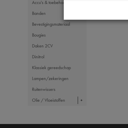
Accu's & toebehoren
Banden
Bevestigingsmateriaal
Bougies
Daken 2CV
Dinitrol
Klassiek gereedschap
Lampen/zekeringen
Ruitenwissers
Olie / Vloeistoffen