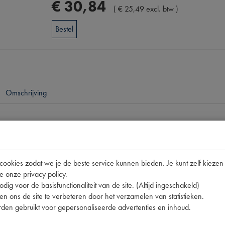
€
30
,
84
(
€
25
,
49
excl. btw
)
Bestel
Omschrijving
pen
0890 100 055 | 0890100055 | LIJM | P[W | SPUITLIJM
okies zodat we je de beste service kunnen bieden. Je kunt zelf kiezen 
e onze privacy policy.
dig voor de basisfunctionaliteit van de site. (Altijd ingeschakeld)
n ons de site te verbeteren door het verzamelen van statistieken.
den gebruikt voor gepersonaliseerde advertenties en inhoud.