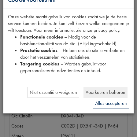
Prijs
€
39
,
85
Onze website maakt gebruik van cookies zodat we je de beste
(
€
32
,
93
excl. btw
)
service kunnen bieden. Je kunt zelf kiezen welke categorieën je
Bestel
wilt toestaan. Voor meer informatie, zie onze privacy policy.
Functionele cookies
– Nodig voor de
basisfunctionaliteit van de site. (Altijd ingeschakeld)
Prestatie cookies
– Helpen ons de site te verbeteren
door het verzamelen van statistieken.
Specificaties
Omschrijving
Targeting cookies
– Worden gebruikt voor
gepersonaliseerde advertenties en inhoud.
Eigenschappen
Niet-essentiële weigeren
Voorkeuren beheren
Model Citroën
DS
Alles accepteren
Tecdoc brandnummer
0
OE Citroën
DX541-34D
Codes
C002D | DX541-34D | P464
Maten
[PW 1]