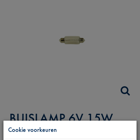
BUISLAMP 6V 15W
REMLICHT
Cookie voorkeuren