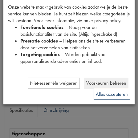
Productnummer
Onze website maakt gebruik van cookies zodat we je de beste
6880151
service kunnen bieden. Je kunt zelf kiezen welke categorieën je
wilt toestaan. Voor meer informatie, zie onze privacy policy.
EAN code
Functionele cookies
– Nodig voor de
5412096294105
basisfunctionaliteit van de site. (Altijd ingeschakeld)
Prestatie cookies
– Helpen ons de site te verbeteren
Prijs
door het verzamelen van statistieken.
€
1
,
74
(
€
1
,
44
excl. btw
)
Targeting cookies
– Worden gebruikt voor
gepersonaliseerde advertenties en inhoud.
Dit product kan op dit moment niet besteld worden
Mail ons
Niet-essentiële weigeren
Voorkeuren beheren
Alles accepteren
Specificaties
Omschrijving
Eigenschappen