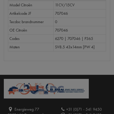
Model Citroën
11CV/15CV
Artikelcode JF
707046
Tecdoc brandnummer
0
OE Citroën
707046
Codes
6270 | 707046 | P365
Maten
SV8.5 43x14mm [PW 4]
Energieweg 77
+31 (0)71 - 541 9450