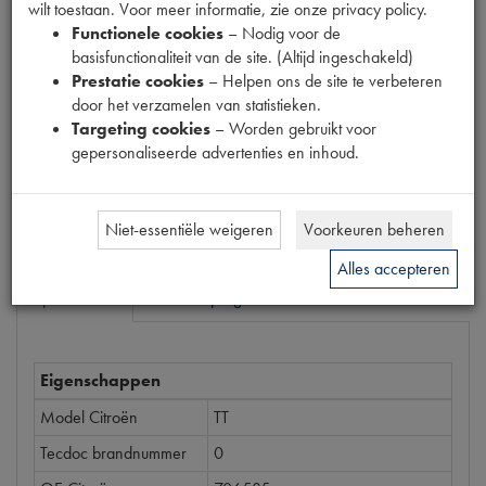
wilt toestaan. Voor meer informatie, zie onze privacy policy.
EAN code
Functionele cookies
– Nodig voor de
5412096198748
basisfunctionaliteit van de site. (Altijd ingeschakeld)
Prestatie cookies
– Helpen ons de site te verbeteren
Prijs
door het verzamelen van statistieken.
€
2
,
70
Targeting cookies
– Worden gebruikt voor
(
€
2
,
23
excl. btw
)
gepersonaliseerde advertenties en inhoud.
Bestel
Niet-essentiële weigeren
Voorkeuren beheren
Alles accepteren
Specificaties
Omschrijving
Eigenschappen
Model Citroën
TT
Tecdoc brandnummer
0