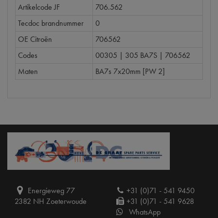
Artikelcode JF
706.562
Tecdoc brandnummer
0
OE Citroën
706562
Codes
00305 | 305 BA7S | 706562
Maten
BA7s 7x20mm [PW 2]
Energieweg 77
+31 (0)71 - 541 9450
2382 NH Zoeterwoude
+31 (0)71 - 541 9628
WhatsApp