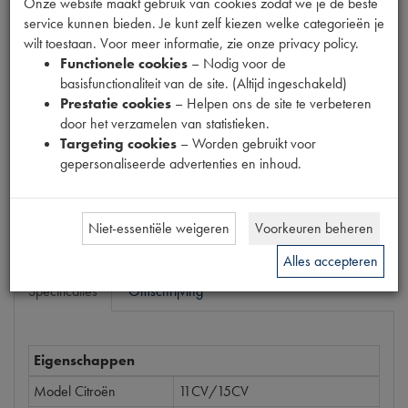
Onze website maakt gebruik van cookies zodat we je de beste
Productnummer
service kunnen bieden. Je kunt zelf kiezen welke categorieën je
6880123
wilt toestaan. Voor meer informatie, zie onze privacy policy.
Functionele cookies
– Nodig voor de
EAN code
basisfunctionaliteit van de site. (Altijd ingeschakeld)
5412096294082
Prestatie cookies
– Helpen ons de site te verbeteren
door het verzamelen van statistieken.
Prijs
Targeting cookies
– Worden gebruikt voor
€
1
,
74
(
€
1
,
44
excl. btw
)
gepersonaliseerde advertenties en inhoud.
Bestel
Niet-essentiële weigeren
Voorkeuren beheren
Alles accepteren
Specificaties
Omschrijving
Eigenschappen
Model Citroën
11CV/15CV