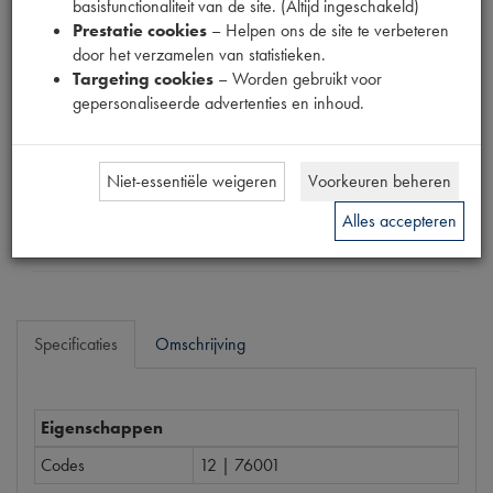
basisfunctionaliteit van de site. (Altijd ingeschakeld)
Productnummer
Prestatie cookies
– Helpen ons de site te verbeteren
1915081
door het verzamelen van statistieken.
Targeting cookies
– Worden gebruikt voor
Prijs
gepersonaliseerde advertenties en inhoud.
€
5
,
60
(
€
4
,
63
excl. btw
)
Dit product kan op dit moment niet besteld worden
Niet-essentiële weigeren
Voorkeuren beheren
Alles accepteren
Mail ons
Specificaties
Omschrijving
Eigenschappen
Codes
12 | 76001