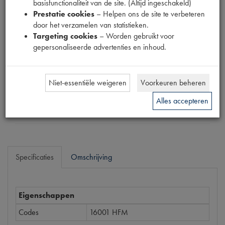
basisfunctionaliteit van de site. (Altijd ingeschakeld)
Productnummer
Prestatie cookies
– Helpen ons de site te verbeteren
1911147
door het verzamelen van statistieken.
Targeting cookies
– Worden gebruikt voor
Prijs
gepersonaliseerde advertenties en inhoud.
€
16
,
71
(
€
13
,
81
excl. btw
)
Dit product kan op dit moment niet besteld worden
Niet-essentiële weigeren
Voorkeuren beheren
Alles accepteren
Mail ons
Specificaties
Omschrijving
Eigenschappen
Codes
16001 HFM