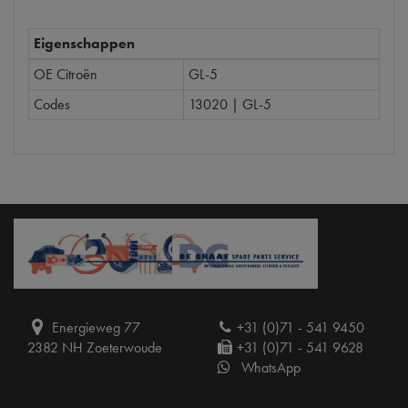
Eigenschappen
OE Citroën
GL-5
Codes
13020 | GL-5
Energieweg 77
+31 (0)71 - 541 9450
2382 NH Zoeterwoude
+31 (0)71 - 541 9628
WhatsApp