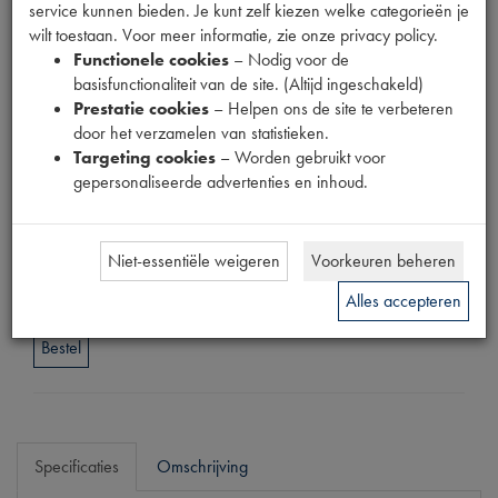
service kunnen bieden. Je kunt zelf kiezen welke categorieën je
Fabrikant
wilt toestaan. Voor meer informatie, zie onze privacy policy.
OUTLET
Functionele cookies
– Nodig voor de
Productnummer
basisfunctionaliteit van de site. (Altijd ingeschakeld)
1911065
Prestatie cookies
– Helpen ons de site te verbeteren
door het verzamelen van statistieken.
EAN code
Targeting cookies
– Worden gebruikt voor
3276428177069
gepersonaliseerde advertenties en inhoud.
Normale prijs
€
127
,
98
(
€
105
,
77
excl. btw
)
Niet-essentiële weigeren
Voorkeuren beheren
Uw prijs
€
76
,
79
Alles accepteren
(
€
63
,
46
excl. btw
)
Bestel
Specificaties
Omschrijving