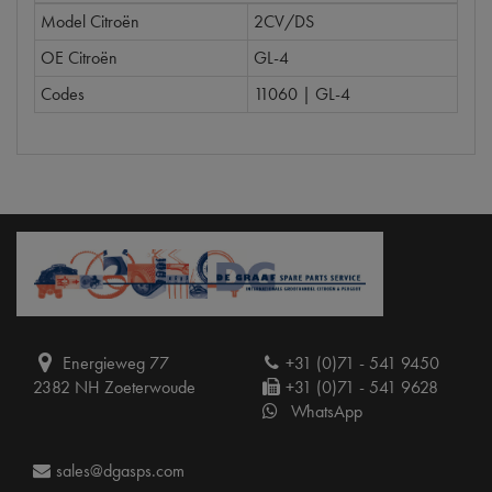
Model Citroën
2CV/DS
OE Citroën
GL-4
Codes
11060 | GL-4
Energieweg 77
+31 (0)71 - 541 9450
2382 NH Zoeterwoude
+31 (0)71 - 541 9628
WhatsApp
sales@dgasps.com