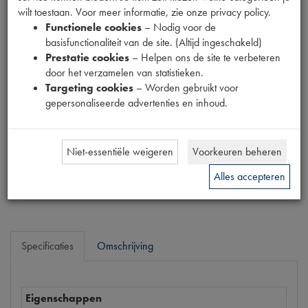
wilt toestaan. Voor meer informatie, zie onze privacy policy.
Fabrikant
Functionele cookies
– Nodig voor de
MPM
basisfunctionaliteit van de site. (Altijd ingeschakeld)
Productnummer
Prestatie cookies
– Helpen ons de site te verbeteren
1911037
door het verzamelen van statistieken.
Targeting cookies
– Worden gebruikt voor
Prijs
gepersonaliseerde advertenties en inhoud.
€
259
,
15
(
€
214
,
17
excl. btw
)
Dit product kan op dit moment niet besteld worden
Niet-essentiële weigeren
Voorkeuren beheren
Mail ons
Alles accepteren
Specificaties
Omschrijving
Eigenschappen