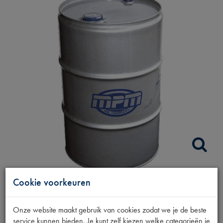
TRANSMISSIEOLIE
Cookie voorkeuren
SAE 80W 60L
Onze website maakt gebruik van cookies zodat we je de beste
service kunnen bieden. Je kunt zelf kiezen welke categorieën je