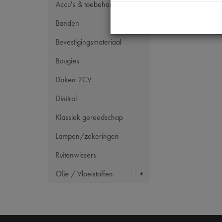
Accu's & toebehoren
Banden
Bevestigingsmateriaal
Bougies
Daken 2CV
Dinitrol
Klassiek gereedschap
Lampen/zekeringen
Ruitenwissers
Olie / Vloeistoffen