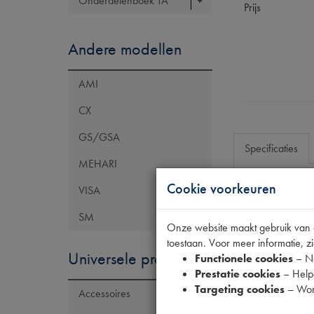
Onderdelenboek TA
Prijs
Andere modellen
AMI
CX
GS/GSA
Specificaties
MEHARI
Cookie voorkeuren
VISA
Eigenschap
SM
OE Citroën
Onze website maakt gebruik van co
toestaan. Voor meer informatie, zi
Codes
Universele producten
Functionele cookies
– No
Prestatie cookies
– Helpe
Targeting cookies
– Wor
Accessoires