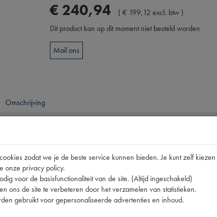
€
240
,
94
(
€
199
,
12
excl. btw
)
Dit product kan op dit moment niet besteld worden
Mail ons
Omschrijving
pen
GL-5
okies zodat we je de beste service kunnen bieden. Je kunt zelf kiezen 
e onze privacy policy.
10020 | GL-5
dig voor de basisfunctionaliteit van de site. (Altijd ingeschakeld)
n ons de site te verbeteren door het verzamelen van statistieken.
den gebruikt voor gepersonaliseerde advertenties en inhoud.