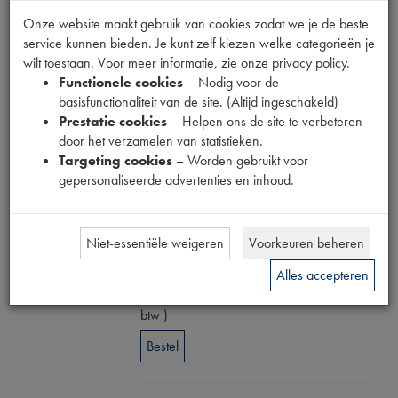
LINNENDAK
Onze website maakt gebruik van cookies zodat we je de beste
service kunnen bieden. Je kunt zelf kiezen welke categorieën je
GROEN
wilt toestaan. Voor meer informatie, zie onze privacy policy.
Functionele cookies
– Nodig voor de
basisfunctionaliteit van de site. (Altijd ingeschakeld)
JAPON
Prestatie cookies
– Helpen ons de site te verbeteren
door het verzamelen van statistieken.
Fabrikant
Targeting cookies
– Worden gebruikt voor
gepersonaliseerde advertenties en inhoud.
Productnummer
1904551
Niet-essentiële weigeren
Voorkeuren beheren
Prijs
Alles accepteren
€
260
,
11
(
€
214
,
97
excl.
btw
)
Bestel