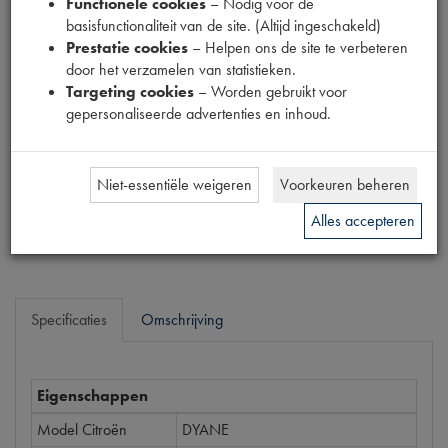
Functionele cookies
– Nodig voor de
Fabrikant
basisfunctionaliteit van de site. (Altijd ingeschakeld)
Prestatie cookies
– Helpen ons de site te verbeteren
door het verzamelen van statistieken.
Productnummer
Targeting cookies
– Worden gebruikt voor
1904544
gepersonaliseerde advertenties en inhoud.
Prijs
€
244
,
11
(
€
201
,
74
excl. btw
)
Niet-essentiële weigeren
Voorkeuren beheren
Bestel
Alles accepteren
Specificaties
Omschrijving
Eigenschappen
Model Citroën
DYANE