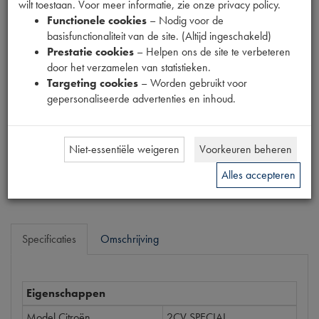
wilt toestaan. Voor meer informatie, zie onze privacy policy.
37
Functionele cookies
– Nodig voor de
Productnummer
basisfunctionaliteit van de site. (Altijd ingeschakeld)
1903545
Prestatie cookies
– Helpen ons de site te verbeteren
door het verzamelen van statistieken.
Prijs
Targeting cookies
– Worden gebruikt voor
€
223
,
67
gepersonaliseerde advertenties en inhoud.
(
€
184
,
85
excl. btw
)
Dit product kan op dit moment niet besteld worden
Niet-essentiële weigeren
Voorkeuren beheren
Mail ons
Alles accepteren
Specificaties
Omschrijving
Eigenschappen
Model Citroën
2CV SPECIAL