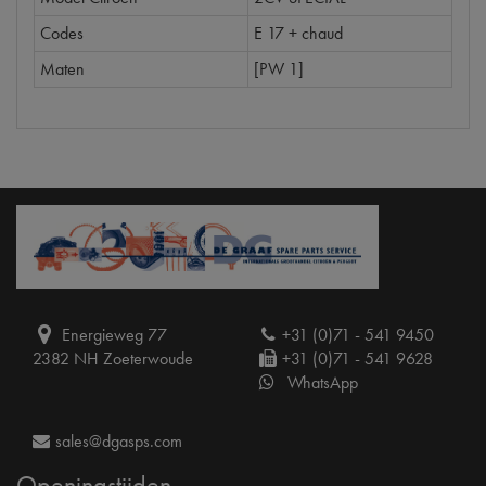
Codes
E 17 + chaud
Maten
[PW 1]
Energieweg 77
+31 (0)71 - 541 9450
2382 NH Zoeterwoude
+31 (0)71 - 541 9628
WhatsApp
sales@dgasps.com
Openingstijden