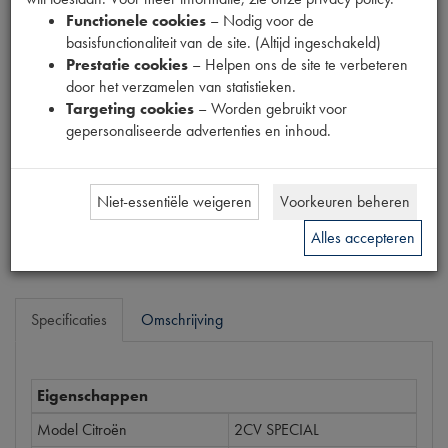
Fabrikant
Functionele cookies
– Nodig voor de
basisfunctionaliteit van de site. (Altijd ingeschakeld)
Prestatie cookies
– Helpen ons de site te verbeteren
Productnummer
door het verzamelen van statistieken.
1902544
Targeting cookies
– Worden gebruikt voor
gepersonaliseerde advertenties en inhoud.
Prijs
€
224
,
09
(
€
185
,
20
excl. btw
)
Niet-essentiële weigeren
Voorkeuren beheren
Bestel
Alles accepteren
Specificaties
Omschrijving
Eigenschappen
Model Citroën
2CV SPECIAL