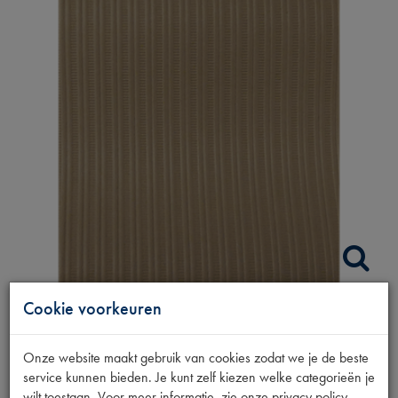
Cookie voorkeuren
LINNENDAK BEIGE
Onze website maakt gebruik van cookies zodat we je de beste
ALBATROS BUITS
service kunnen bieden. Je kunt zelf kiezen welke categorieën je
wilt toestaan. Voor meer informatie, zie onze privacy policy.