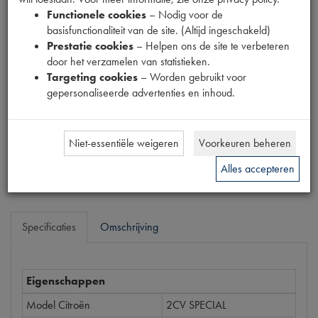
Fabrikant
Functionele cookies
– Nodig voor de
basisfunctionaliteit van de site. (Altijd ingeschakeld)
Prestatie cookies
– Helpen ons de site te verbeteren
Productnummer
door het verzamelen van statistieken.
1902537
Targeting cookies
– Worden gebruikt voor
gepersonaliseerde advertenties en inhoud.
Prijs
€
258
,
78
(
€
213
,
87
excl. btw
)
Niet-essentiële weigeren
Voorkeuren beheren
Bestel
Alles accepteren
Specificaties
Omschrijving
Eigenschappen
Model Citroën
2CV SPECIAL