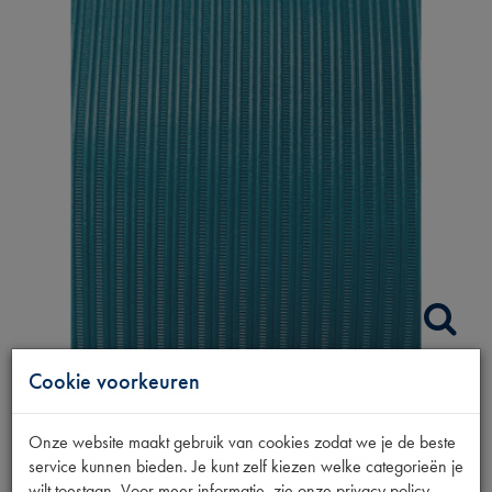
Cookie voorkeuren
LINNENDAK BLAUW
Onze website maakt gebruik van cookies zodat we je de beste
LAGUNE BUITSL
service kunnen bieden. Je kunt zelf kiezen welke categorieën je
wilt toestaan. Voor meer informatie, zie onze privacy policy.