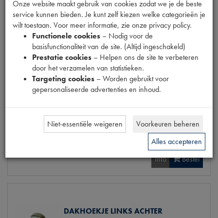
Onze website maakt gebruik van cookies zodat we je de beste
Codes
1901536 | I 23 + chaud
service kunnen bieden. Je kunt zelf kiezen welke categorieën je
Maten
[PW 1]
wilt toestaan. Voor meer informatie, zie onze privacy policy.
Functionele cookies
– Nodig voor de
basisfunctionaliteit van de site. (Altijd ingeschakeld)
Prestatie cookies
– Helpen ons de site te verbeteren
door het verzamelen van statistieken.
Gerelateerde producten
Targeting cookies
– Worden gebruikt voor
gepersonaliseerde advertenties en inhoud.
DAKBAND ACHTER (GRIJS)
Niet-essentiële weigeren
Voorkeuren beheren
€
3
,
57
(
€
2
,
95
excl. btw
)
Alles accepteren
Info
Bestel
DAKHOEKJE LINKS ACHTER