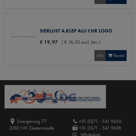
SIERLIJST A.KLEP ALU CHR LOGO
€
19
,
97
(
€
16
,
50
excl. btw
)
Info
Bestel
Energieweg 77
+31 (0)71 - 541 9450
2382 NH Zoeterwoude
+31 (0)71 - 541 9628
WhatsApp