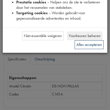
Prestatie cookies
– Helpen ons de site te verbeteren
Prijs
door het verzamelen van statistieken.
€
103
,
99
Targeting cookies
– Worden gebruikt voor
(
€
85
,
94
excl. btw
)
gepersonaliseerde advertenties en inhoud.
Dit product kan op dit moment niet besteld worden
Mail ons
Niet-essentiële weigeren
Voorkeuren beheren
Alles accepteren
Specificaties
Omschrijving
Eigenschappen
Model Citroën
DS NON PALLAS
Codes
C101A