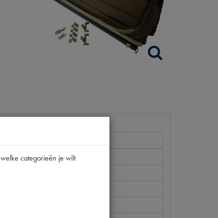
welke categorieën je wilt
1D
1D
1D | E02