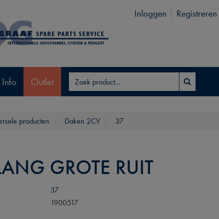
Inloggen
Registreren
 Info
Outlet
ersele producten
Daken 2CV
37
LANG GROTE RUIT
37
1900517