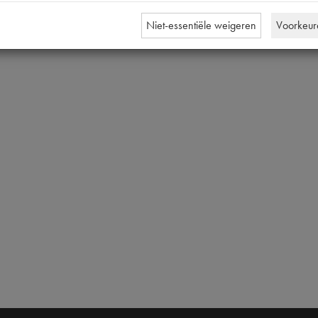
[PW 1
Niet-essentiële weigeren
Voorkeur