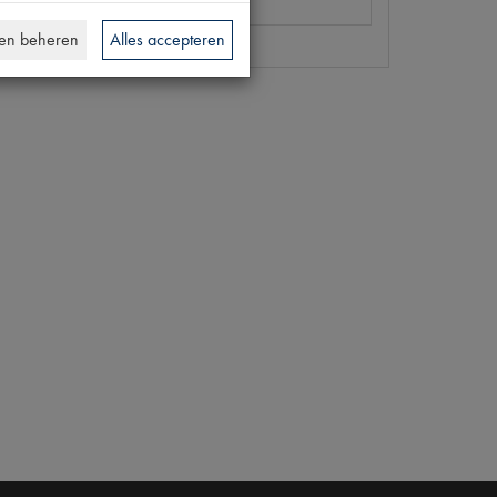
]
en beheren
Alles accepteren