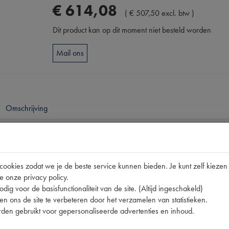
€
614
,
08
(
€
507
,
50
excl. btw
)
Dit product kan op dit moment niet besteld worden
Mail ons
Omschrijving
pen
2CV
okies zodat we je de beste service kunnen bieden. Je kunt zelf kiezen 
e onze privacy policy.
lnummer
A9710
dig voor de basisfunctionaliteit van de site. (Altijd ingeschakeld)
A9710
n ons de site te verbeteren door het verzamelen van statistieken.
den gebruikt voor gepersonaliseerde advertenties en inhoud.
A9710