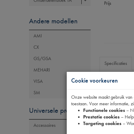
Onderdelenboek TA
Prijs
Andere modellen
AMI
CX
GS/GSA
Specificaties
MEHARI
Cookie voorkeuren
VISA
Eigenschap
SM
Model Citroën
Onze website maakt gebruik van co
toestaan. Voor meer informatie, zi
Tecdoc artike
Universele producten
Functionele cookies
– No
OE Citroën
Prestatie cookies
– Helpe
Targeting cookies
– Wor
Accessoires
Codes