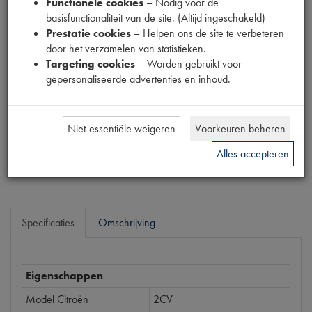
Functionele cookies
– Nodig voor de
Fabrikant
basisfunctionaliteit van de site. (Altijd ingeschakeld)
Prestatie cookies
– Helpen ons de site te verbeteren
door het verzamelen van statistieken.
Productnummer
Targeting cookies
– Worden gebruikt voor
1900500
gepersonaliseerde advertenties en inhoud.
Prijs
€
2
,
63
(
€
2
,
17
excl. btw
)
Niet-essentiële weigeren
Voorkeuren beheren
Bestel
Alles accepteren
Specificaties
Omschrijving
Eigenschappen
Model Citroën
2CV