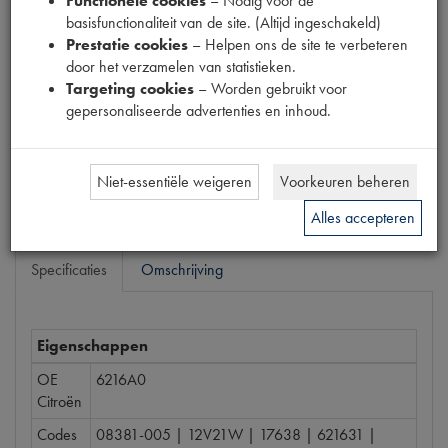
Functionele cookies
– Nodig voor de
Productnummer
basisfunctionaliteit van de site. (Altijd ingeschakeld)
1880322
Prestatie cookies
– Helpen ons de site te verbeteren
door het verzamelen van statistieken.
Prijs
Targeting cookies
– Worden gebruikt voor
€
1
,
36
gepersonaliseerde advertenties en inhoud.
(
€
1
,
12
excl. btw
)
Bestel
Niet-essentiële weigeren
Voorkeuren beheren
Alles accepteren
Specificaties
Omschrijving
Eigenschappen
OE
6216A0
Citroën
Codes
08381-005 | 12V21W | 17638 | 621631 |