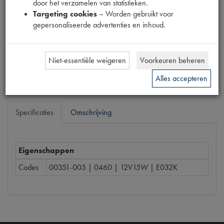
door het verzamelen van statistieken.
Targeting cookies
– Worden gebruikt voor
Prijs
gepersonaliseerde advertenties en inhoud.
€
0
,
71
(
€
0
,
59
excl. btw
)
Bestel
Niet-essentiële weigeren
Voorkeuren beheren
Alles accepteren
Specificaties
Omschrijving
Eigenschappen
Codes
00351-005 | 0460 | 12V15W | E032K