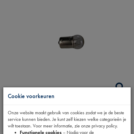
Cookie voorkeuren
GLOEILAMP 10W BOL
Onze website maakt gebruik van cookies zodat we je de beste
service kunnen bieden. Je kunt zelf kiezen welke categorieën je
wilt toestaan. Voor meer informatie, zie onze privacy policy.
Productnummer
Functionele cookies
– Nodig voor de
1880310