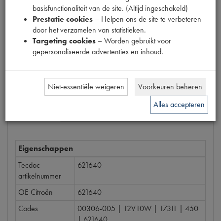
basisfunctionaliteit van de site. (Altijd ingeschakeld)
Prestatie cookies
– Helpen ons de site te verbeteren
Prijs
door het verzamelen van statistieken.
€
1
,
28
(
€
1
,
06
excl. btw
)
Targeting cookies
– Worden gebruikt voor
gepersonaliseerde advertenties en inhoud.
Bestel
Niet-essentiële weigeren
Voorkeuren beheren
Alles accepteren
Specificaties
Omschrijving
Eigenschappen
Tecdoc
621640
artikelnummer
OE Citroën
621640
Codes
00306-005 | 12V10W | 17311 | 450
| 621640