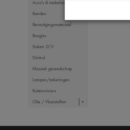
Accu's & toebehoren
Banden
Bevestigingsmateriaal
Bougies
Daken 2CV
Dinitrol
Klassiek gereedschap
Lampen/zekeringen
Ruitenwissers
Olie / Vloeistoffen