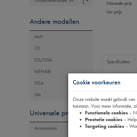
Onderdelenboek TA
Normale prijs
Uw prijs
Andere modellen
AMI
CX
GS/GSA
Specificaties
MEHARI
Cookie voorkeuren
VISA
Eigenschap
SM
Model Citroën
Onze website maakt gebruik van co
Codes
toestaan. Voor meer informatie, zi
Universele producten
Functionele cookies
– No
Maten
Prestatie cookies
– Helpe
Targeting cookies
– Wor
Accessoires