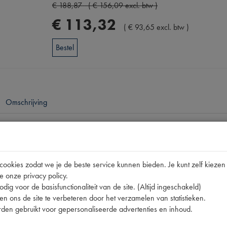
€
188
,
87
(
€
156
,
09
excl. btw
)
€
113
,
32
(
€
93
,
65
excl. btw
)
Bestel
Omschrijving
pen
DS BK PALLAS
okies zodat we je de beste service kunnen bieden. Je kunt zelf kiezen 
C045A | DS85363D D | SIERPL.ALU-MAT | WAFELPLA
e onze privacy policy.
dig voor de basisfunctionaliteit van de site. (Altijd ingeschakeld)
[PW 1]
n ons de site te verbeteren door het verzamelen van statistieken.
den gebruikt voor gepersonaliseerde advertenties en inhoud.