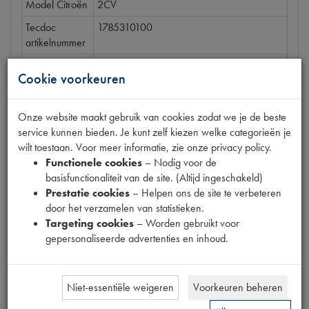
Model Citroën
2CV
Tecdoc
1785310100
artikelnummer
OE Citroën
5506453
Cookie voorkeuren
Codes
1700020M | 5452350 | 5506453 |
GRIL CHR.N-PRIJ | M
Onze website maakt gebruik van cookies zodat we je de beste
Maten
[PW 1]
service kunnen bieden. Je kunt zelf kiezen welke categorieën je
wilt toestaan. Voor meer informatie, zie onze privacy policy.
Functionele cookies
– Nodig voor de
basisfunctionaliteit van de site. (Altijd ingeschakeld)
Prestatie cookies
– Helpen ons de site te verbeteren
Gerelateerde producten
door het verzamelen van statistieken.
Targeting cookies
– Worden gebruikt voor
gepersonaliseerde advertenties en inhoud.
CHEVRON EMBLEEMSET KUNSTSTOF
Niet-essentiële weigeren
Voorkeuren beheren
€
5
,
45
(
€
4
,
50
excl. btw
)