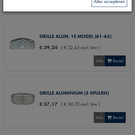
Alles accepteren
Info
Bestel
GRILLE ALUM. 1E MODEL (61-65)
€
39
,
24
(
€
32
,
43
excl. btw
)
Info
Bestel
GRILLE ALUMINIUM (3 SPIJLEN)
€
37
,
17
(
€
30
,
72
excl. btw
)
Info
Bestel