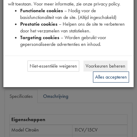
JOCKEY
wilt toestaan. Voor meer informatie, zie onze privacy policy.
Functionele cookies
– Nodig voor de
basisfunctionaliteit van de site. (Altijd ingeschakeld)
Productnummer
Prestatie cookies
– Helpen ons de site te verbeteren
1881311
door het verzamelen van statistieken.
Targeting cookies
– Worden gebruikt voor
Prijs
gepersonaliseerde advertenties en inhoud.
€
127
,
82
(
€
105
,
64
excl. btw
)
Bestel
Niet-essentiële weigeren
Voorkeuren beheren
Alles accepteren
Specificaties
Omschrijving
Eigenschappen
Model Citroën
11CV/15CV