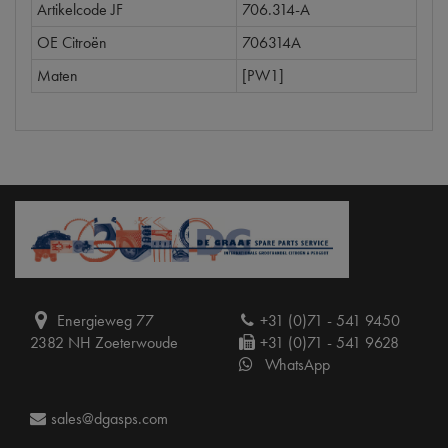
Artikelcode JF
706.314-A
OE Citroën
706314A
Maten
[PW1]
Energieweg 77
+31 (0)71 - 541 9450
2382 NH Zoeterwoude
+31 (0)71 - 541 9628
WhatsApp
sales@dgasps.com