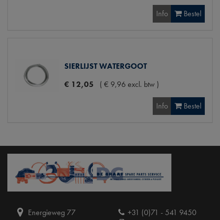
Info
Bestel
SIERLIJST WATERGOOT
€
12
,
05
(
€
9
,
96
excl. btw
)
Info
Bestel
Energieweg 77
+31 (0)71 - 541 9450