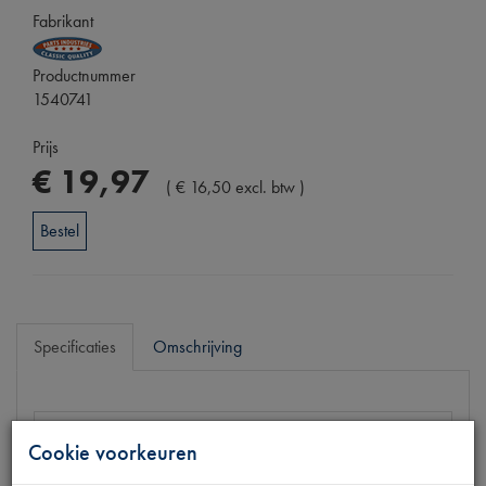
Fabrikant
Productnummer
1540741
Prijs
€
19
,
97
(
€
16
,
50
excl. btw
)
Bestel
Specificaties
Omschrijving
Eigenschappen
Cookie voorkeuren
Model Citroën
2CV