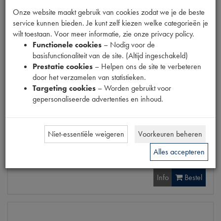
OE Citroën
95578708
Onze website maakt gebruik van cookies zodat we je de beste
service kunnen bieden. Je kunt zelf kiezen welke categorieën je
Codes
017-330 | 1540740 | 1540741M
wilt toestaan. Voor meer informatie, zie onze privacy policy.
Maten
[PW 1]
Functionele cookies
– Nodig voor de
basisfunctionaliteit van de site. (Altijd ingeschakeld)
Prestatie cookies
– Helpen ons de site te verbeteren
door het verzamelen van statistieken.
Targeting cookies
– Worden gebruikt voor
Gerelateerde producten
gepersonaliseerde advertenties en inhoud.
Niet-essentiële weigeren
Voorkeuren beheren
SIERLIJST ACHTERPORTIER ALU
Alles accepteren
€
18
,
09
(
€
14
,
95
excl. btw
)
Info
Bestel