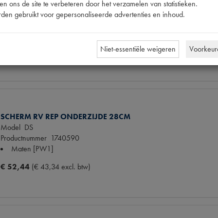
Model
DS
n ons de site te verbeteren door het verzamelen van statistieken.
Productnummer
1902099
den gebruikt voor gepersonaliseerde advertenties en inhoud.
OE Citroën
DS851142A
Codes
C061C | DS851142A
Niet-essentiële weigeren
Voorkeur
€ 12,80
(€ 10,58 excl. btw)
SCHERM RV REP ONDERZIJDE 28CM
Model
DS
Productnummer
1740590
Maten
[PW1]
€ 52,44
(€ 43,34 excl. btw)