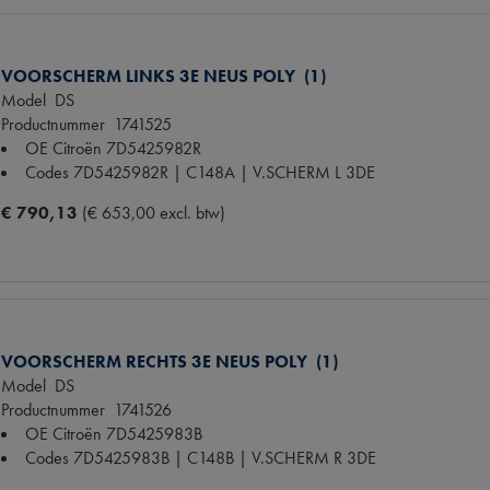
VOORSCHERM LINKS 3E NEUS POLY (1)
Model
DS
Productnummer
1741525
OE Citroën
7D5425982R
Codes
7D5425982R | C148A | V.SCHERM L 3DE
€ 790,13
(€ 653,00 excl. btw)
VOORSCHERM RECHTS 3E NEUS POLY (1)
Model
DS
Productnummer
1741526
OE Citroën
7D5425983B
Codes
7D5425983B | C148B | V.SCHERM R 3DE