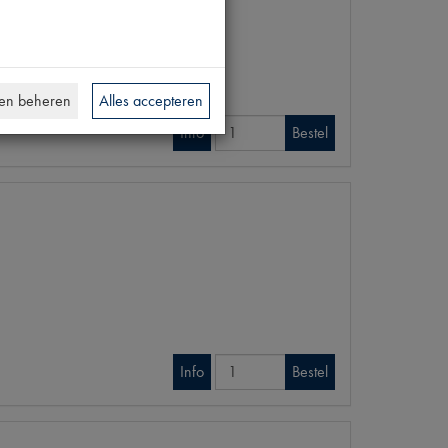
en beheren
Alles accepteren
Info
Bestel
Info
Bestel