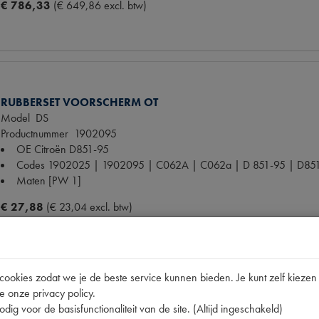
€ 786,33
(€ 649,86 excl. btw)
RUBBERSET VOORSCHERM OT
Model
DS
Productnummer
1902095
OE Citroën
D851-95
Codes
1902025 | 1902095 | C062A | C062a | D 851-95 | D851
Maten
[PW 1]
€ 27,88
(€ 23,04 excl. btw)
okies zodat we je de beste service kunnen bieden. Je kunt zelf kiezen 
e onze privacy policy.
RUBBER VOORSCHERM VERTICAAL
dig voor de basisfunctionaliteit van de site. (Altijd ingeschakeld)