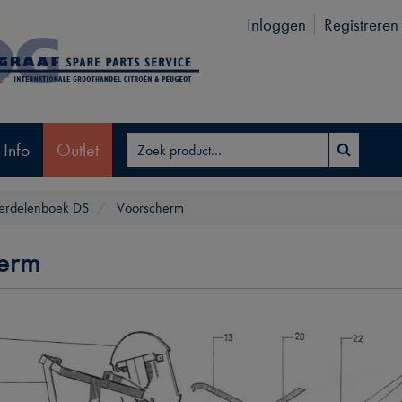
Inloggen
Registreren
 Info
Outlet
rdelenboek DS
Voorscherm
erm