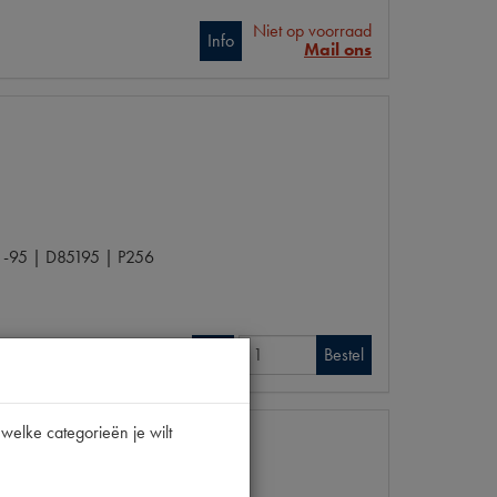
Niet op voorraad
Info
Mail ons
-95 | D85195 | P256
Info
Bestel
welke categorieën je wilt