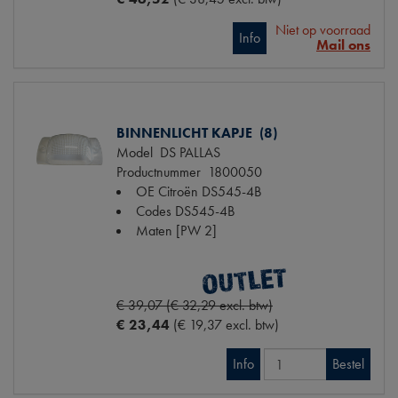
Niet op voorraad
Info
Mail ons
BINNENLICHT KAPJE (8)
Model
DS PALLAS
Productnummer
1800050
OE Citroën
DS545-4B
Codes
DS545-4B
Maten
[PW 2]
€ 39,07 (€ 32,29 excl. btw)
€ 23,44
(€ 19,37 excl. btw)
Info
Bestel