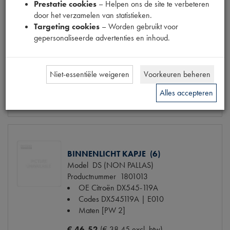
BINNENLICHT KAPJE (6)
Prestatie cookies
– Helpen ons de site te verbeteren
Model
DS BK
door het verzamelen van statistieken.
Productnummer
1801010
Targeting cookies
– Worden gebruikt voor
OE Citroën
DF545-20
gepersonaliseerde advertenties en inhoud.
Codes
DF545-20 | DF54520 | E010A
Maten
[PW 1]
Niet-essentiële weigeren
Voorkeuren beheren
€ 25,69
(€ 21,23 excl. btw)
Alles accepteren
Info
Bestel
BINNENLICHT KAPJE (6)
Model
DS (NON PALLAS)
Productnummer
1801013
OE Citroën
DX545-119A
Codes
DX545119A | E010
Maten
[PW 2]
€ 46,52
(€ 38,45 excl. btw)