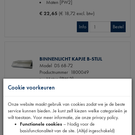
Maten
[PW2]
€ 22,65
(€ 18,72 excl. btw)
Info
Bestel
BINNENLICHT KAPJE B-STIJL
Model
DS 68-72
Productnummer
1800049
Maten
[PW 2]
Cookie voorkeuren
€ 56,33
(€ 46,55 excl. btw)
Niet op voorraad
Info
Onze website maakt gebruik van cookies zodat we je de beste
Mail ons
service kunnen bieden. Je kunt zelf kiezen welke categorieën je
wilt toestaan. Voor meer informatie, zie onze privacy policy.
Functionele cookies
– Nodig voor de
basisfunctionaliteit van de site. (Altijd ingeschakeld)